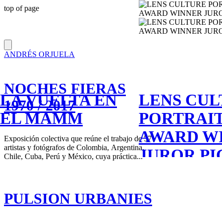
top of page
ANDRÉS ORJUELA
NOCHES FIERAS
LA VUELTA EN
LENS CU
1970 / 2017
EL MAMM
PORTRAI
AWARD W
Exposición colectiva que reúne el trabajo de 57
artistas y fotógrafos de Colombia, Argentina,
JUROR PI
Chile, Cuba, Perú y México, cuya práctica...
2018
PULSION URBANIES