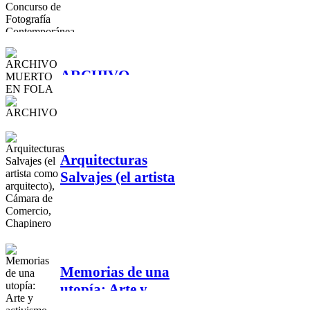
NORTE Primer
Concurso de
Fotografía
Contemporánea de
ARCHIVO
Latinoamérica
MUERTO EN
FOLA
Arquitecturas
Salvajes (el artista
como arquitecto),
Cámara de
Comercio,
Chapinero
Memorias de una
utopía: Arte y
activismo en mayo