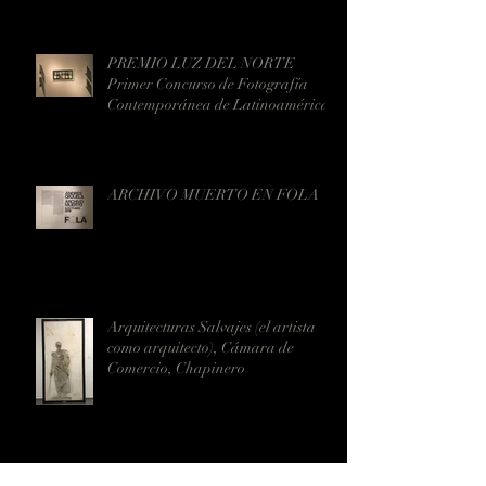
LA VUELTA EN EL MAMM
PREMIO LUZ DEL NORTE
Primer Concurso de Fotografía
Contemporánea de Latinoamérica
ARCHIVO MUERTO EN FOLA
Arquitecturas Salvajes (el artista
como arquitecto), Cámara de
Comercio, Chapinero