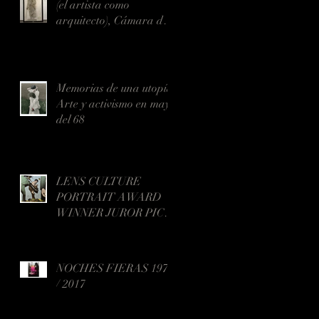
(el artista como
arquitecto), Cámara de
Comercio, Chapinero
Memorias de una utopía:
Arte y activismo en mayo
del 68
LENS CULTURE
PORTRAIT AWARD
WINNER JUROR PICK
2018
NOCHES FIERAS 1970
/ 2017