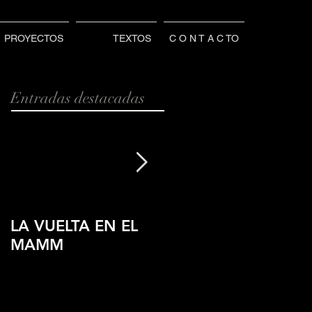
PROYECTOS
TEXTOS
C O N T A C TO
Entradas destacadas
LA VUELTA EN EL
LENS CULTURE
MAMM
PORTRAIT AWARD
WINNER JUROR
PICK 2018