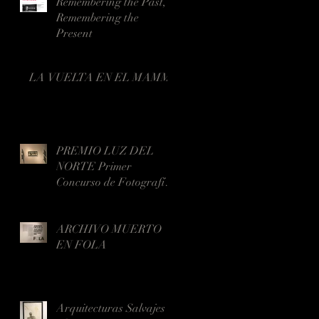
Remembering the Past,
Remembering the
Present
LA VUELTA EN EL MAMM
PREMIO LUZ DEL
NORTE Primer
Concurso de Fotografía
Contemporánea de
Latinoamérica
ARCHIVO MUERTO
EN FOLA
Arquitecturas Salvajes