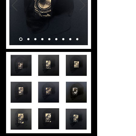
sufren quienes traspasan la norma 
social. Las metáforas y las alegorías que 
constituyen la poética de lo monstruoso 
nos enfrentan a nuestro inconsciente, a 
nuestros deseos, a nuestros miedos y a 
todas aquellas pasiones que ocultamos 
bajo la máscara que usamos en nuestra 
cotidianidad.

Enfrentarse a lo monstruoso es un acto 
valiente, que abre preguntas sobre 
quiénes somos e invita a recorrer 
diversos escenarios de la existencia. 
Under The Mask: Monstruos y otras 
criaturas perversas recoge la obra más 
reciente del artista Andrés Orjuela, 
quien a través de la intervención de 
imágenes provenientes de la cultura 