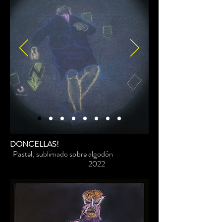
ante los espectadores como un exceso, 
como “una forma patológica, 
desmesurada, irregular y desviada de 
existencia y conducta” (Moraña, 2017). 
La imagen monstruosa es un desafío 
visual que desestabiliza el sentido 
común y obliga al espectador a 
cuestionar lo que le resulta familiar. 
Orjuela utiliza la presencia del monstruo 
para desenmascarar los intentos de la 
estructura social por de homogeneizar la 
vida, al tiempo que produce alteridades. 

DONCELLAS!
Pastel, sublimado sobre algodón
Orjuela revela su modus operandi al 
2022
mutar, una y otra vez, entre diferentes 
formas de producción de la imagen, es 
así como deviene en una suerte de 
Kraken, una criatura tentacular que reta 
al espectador a navegar por dos 