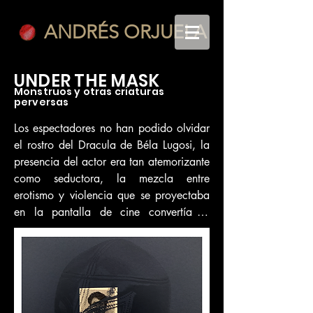
ANDRÉS ORJUELA
UNDER THE MASK
Monstruos y otras criaturas
perversas
Los espectadores no han podido olvidar 
el rostro del Dracula de Béla Lugosi, la 
presencia del actor era tan atemorizante 
como seductora, la mezcla entre 
erotismo y violencia que se proyectaba 
en la pantalla de cine convertía al 
espectador en un voyeur, que con su 
mirada participaba de la escena. Esta 
doble sensación, nos recuerda que la 
figura de lo monstruoso siempre ha 
cuestionado la existencia de lo humano, 
pero también ilustra los castigos que 